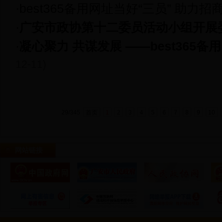
·
best365备用网址当好“三员” 助力招
·
广安市政协第十二委员活动小组开展
·
凝心聚力 共谋发展 ——best365备
12-11)
29/345
首页
1
2
3
4
5
6
7
8
9
10
网站链接