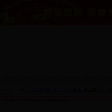
网站首页
政协领导
机构设置
政协要闻
政协会议
视察
今天是：
当前位置：
best365备用网址网
>
政协要闻
> 列表