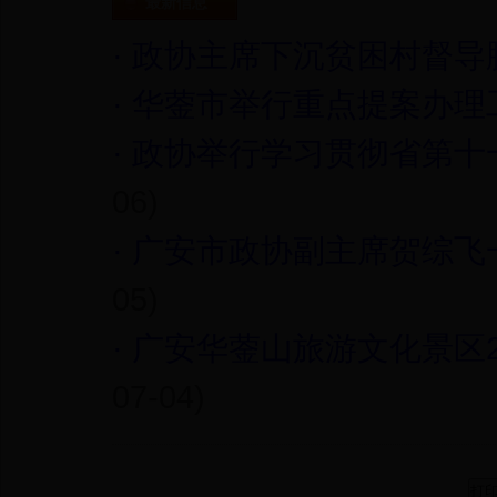
最新信息
·
政协主席下沉贫困村督导
·
华蓥市举行重点提案办理
·
政协举行学习贯彻省第十
06)
·
广安市政协副主席贺综飞
05)
·
广安华蓥山旅游文化景区2
07-04)