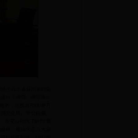
经主行步道分别来到安
地进行了调研。调研组一
的，总投资7500余万
部安丙文化墙、安公铜像、
。在安公祠内了解到:整
酒桑梓、银出为证八大篇
四川宣抚副使，1207年