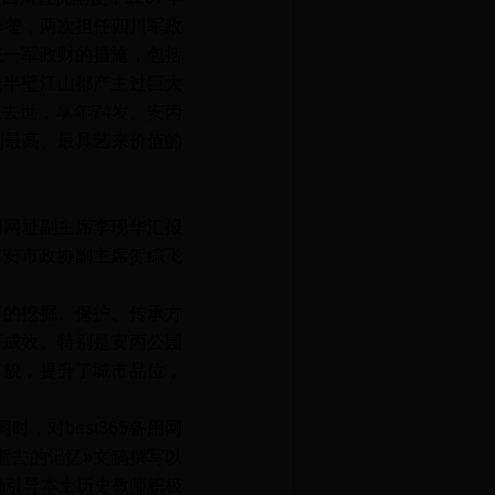
华蓥，两次担任四川军政
统一军政财的措施，包括
氏半壁江山都产主过巨大
去世，享年74岁。安丙
别最高、最具艺来价值的
。
备用网址副主席李现华汇报
广安市政协副主席贺综飞
的挖掘、保护、传承方
著成效。特别是安丙公园
市貌，提升了城市品位，
，对best365备用网
逝去的记忆»文稿撰写以
正确引导本土历史教师积极