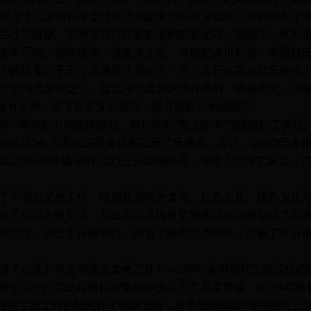
19年七十二岁时因平定红巾之乱起复为四川宣抚使。安丙出生于
生战功赫赫。安丙在四川任宣抚使积制置使时，实施了一系列
改革币制、屯田经量、镇抚夷人等，对稳定四川局势、巩固赵
了解到:安丙于宋宁宗嘉定十四年十一月十九日在四川宣抚使任上
全国十大考古发现之一，是迄今为止国内保存最好、规模最大、级
这片土地上留下许多文化遗存，也在逝世后长眠故里。
华蓥市新旧城连接轴线、城市地标“天上街市”现场进行了调研
st365备用网址四楼会议室召开了座谈会，会上，best365
情况和«即将逝去的记忆(三)»组稿情况，与会人员作了发言，
了华蓥市文史工作，特别是对历史文化、红色文化、佛教文化等
史工作与人民生活、与旅游市建设有机紧密结合起来取得了显
市定位，突出了自身特点，调节了城市生态环境，改善了市容
在充分肯定华蓥市文史工作和best365备用网址工作成绩的同时
攻坚工作作为史料资料收集的作法给予了高度赞偿，并对«即将
关文史工作的研究作了强调安排，并希望best365备用网址