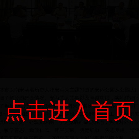
蓥市以南宋著名历史人物安丙为主题打造的安丙公园从公园大门
细了解公园建设情况、安丙其人其事以及卓越功绩，实地详细
点击进入首页
了解到:该公园占地60余亩，以南宋著名历史人物安丙为主题打造
.46㎡，于2015年10月正式动工建设，2016年7月竣工，由外
点组成，是一处观光休闲、学史览胜的旅游胜地，免费对外开放
、敏学善思、勤政仁民、智平吴曦、勇定红巾、矢志复疆、情
了安丙的生平事迹。1207年安丙六十岁时平定吴曦之乱，成为