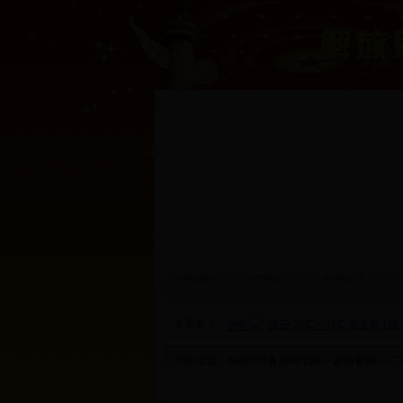
网站首页
政协领导
机构设置
今天是：
当前位置：
best365备用网址网
>
政协要闻
> 