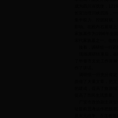
成为四川宣抚使，12
长官治理川峡四路，一
集中权力、控扼财赋、
影响。在殿内右展墙上
家族墓作为1996年
宋代家族墓之一。他在
接着，调研组一行还到
现场调研结束后，在be
了华蓥市文史工作开展
作了讲话。
调研组一行充分肯定
面做了大量文章，把文
的建成，提高了旅游城
提高了市民生活质量。
广安市政协副主席贺综飞
址提前思考运作把脱贫
及宋元战争、百莲教等相