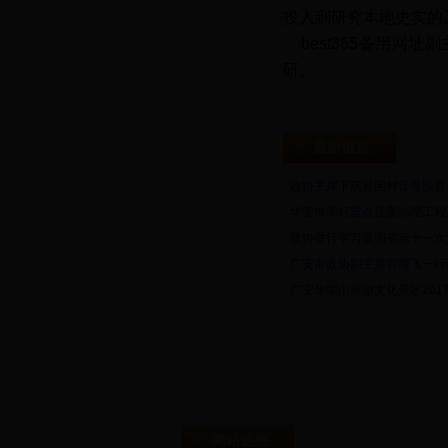
投入到研究本地史实的
best365备用网址
研。
最新信息
·
政协主席下沉贫困村督导脱贫
·
华蓥市举行重点提案办理工程
·
政协举行学习贯彻省第十一次
·
广安市政协副主席贺综飞一行
·
广安华蓥山旅游文化景区201
网站链接