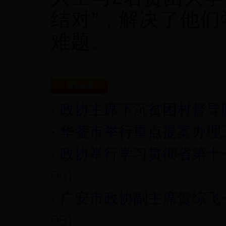
结对”，解决了他
难题。
最新信息
·
政协主席下沉贫困村督导
·
华蓥市举行重点提案办理
·
政协举行学习贯彻省第十
06)
·
广安市政协副主席贺综飞
05)