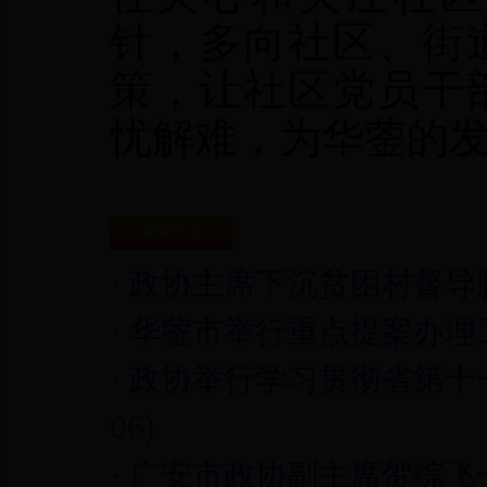
针，多向社区、街
策，让社区党员干
忧解难，为华蓥的
最新信息
·
政协主席下沉贫困村督导
·
华蓥市举行重点提案办理
·
政协举行学习贯彻省第十
06)
·
广安市政协副主席贺综飞