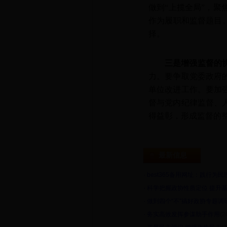
做到“上揽全局”，
作为履职和监督题目
择。
三是增强监督的
力。要争取党委政府
单位改进工作。要加
督与党内纪律监督、
得益彰，形成监督的
最新信息
·
best365备用网址：践行为
·
科学把握政协性质定位 提升
·
做到四个“不”搞好政协专题调
·
务实高效发挥参谋助手作用
(2