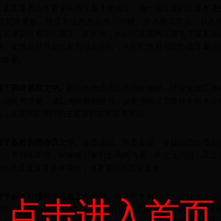
过提案委员会按要求审查立案才能成立，每一项立案的提案都需
些党政重视、群众关注的热点难点问题，深入基层群众，认真
出建设性意见与建议。近年来，best365备用网址建立了提案
办、反馈各环节全过程网络化运行，并实行政府与政协领导重点
的效果。
寓于调研视察之中。
组织政协委员运用调研视察，针对党政工作
的调研和巡察，通过调研视察报告、提案等报送党政领导机关及
实，这是政协履行民主监督职能的重要形式。
寓于各种协商会议之中。
全委会议、常委会议、专题协商会等会
门负责同志出席，能够通过面对面协商沟通，既交流思想，又监
出的意见建议更易被采纳，也更能起到监督之效。
寓于反映社情民意信息工作之中。
社情民意即舆情，是社会公众
点击进入首页
息提出有深度，有价值，切实可行的意见建议，能够及时、准