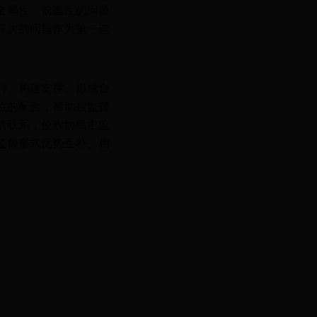
全局性、前瞻性的问题
解决的问题作为第一选
持、构建支撑、形成合
位的配合，帮助被监督
的联系，使政协民主监
监督形式优势互补、相