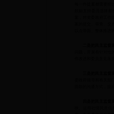
每一件提案都需要经
鼓励支持委员选择那
案，对党委政府工作提
案的提交、审查、交
以点带面、整体推进
二是把民主监督
问题，开展有针对性
作改进和委员意见落
三是把民主监督
委政府领导和有关部
面鼓的沟通方式，提
四是把民主监督
映。运用社情民意信