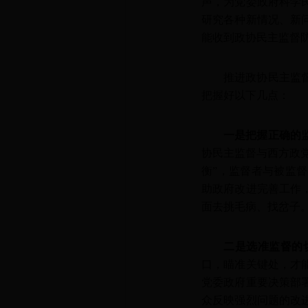
声，为党委政府科学
研究各种新情况、新
能收到政协民主监督
推进政协民主监
把握好以下几点：
一是把握正确的
协民主监督与西方政党
衡”，监督者与被监
助政府改进完善工作
面去挑毛病、找岔子
二是选准监督的
口，瞄准关键处，才
党委政府重要决策部
众反映强烈问题的改进