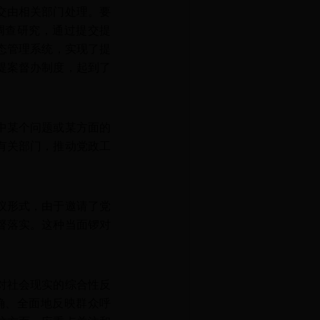
交由相关部门处理。要
调查研究，通过提交提
动态管理系统，实现了提
提案督办制度，起到了
中某个问题或某方面的
有关部门，推动党政工
议形式，由于邀请了党
督落实。这种当面锣对
对社会现实的综合性反
确、全面地反映群众呼