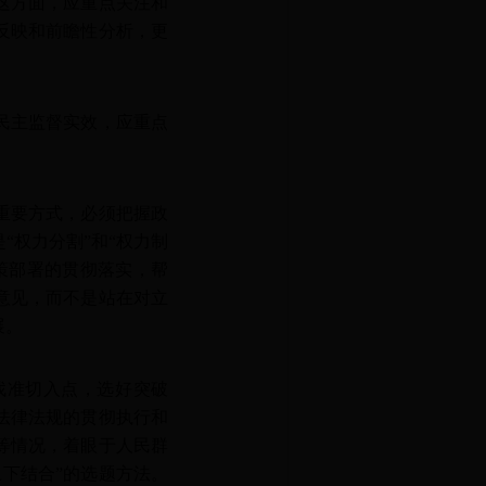
这方面，应重点关注和
反映和前瞻性分析，更
民主监督实效，应重点
重要方式，必须把握政
“权力分割”和“权力制
策部署的贯彻落实，帮
意见，而不是站在对立
展。
找准切入点，选好突破
法律法规的贯彻执行和
等情况，着眼于人民群
上下结合”的选题方法。