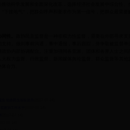
聚焦推动科学发展和全面深化改革，选择经济社会发展中综合性、
。“下接地气”，把群众呼声和要求作为第一信号，把群众最需要
协同性。
政协民主监督是一种非权力性监督，需要在外部寻求支
的支持。做到事前沟通，事中通报，事后跟踪，并争取被监督单
强政协内部协调配合。注重加强同各党派、团体和各界人士之间
人大权力监督、行政监督、新闻媒体舆论监督、群众监督等其他
整体合力。
民理念 助推民生福祉提升
(2017-07-24)
基层政协工作水平
(2017-07-14)
研
(2017-07-14)
017-07-14)