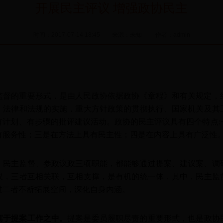
开展民主评议 增强政协民主
时间：2017-07-14 18:45 来源：未知 作者：admin
监督的重要形式，是由人民政协依据政协《章程》和有关规定，
、法律和法规的实施，重大方针政策的贯彻执行、国家机关及其
有计划、有步骤的批评建议活动。政协的民主评议具有四个特点:
有服务性；三是在方法上具有民主性；四是在内容上具有广泛性
、民主监督、参政议政三项职能，都能够通过提案、建议案、调
议，三者互相关联，互相支撑，是有机的统一体，其中，民主监
过二者不断拓展空间，深化自身内涵。
寓于提案工作之中。
提案是委员履职尽责的重要形式，也是政协