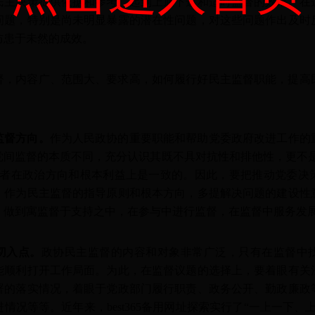
民主决策提供依据和参考，起到上通下达和适时监督的效果。在
问题，特别是尚未明显暴露的潜在性问题，对这些问题作出及时
防患于未然的成效。
督，内容广、范围大、要求高，如何履行好民主监督职能，提高
监督方向。
作为人民政协的重要职能和帮助党委政府改进工作的
间监督的本质不同，充分认识其既不具对抗性和排他性，更不是
督者在政治方向和根本利益上是一致的。因此，要把推动党委决
，作为民主监督的指导原则和根本方向，多提解决问题的建设性
。做到寓监督于支持之中，在参与中进行监督，在监督中服务发
切入点。
政协民主监督的内容和对象非常广泛，只有在监督中
能顺利打开工作局面。为此，在监督议题的选择上，要着眼有关
署的落实情况，着眼于党政部门履行职责、政务公开、勤政廉政
情况等等。近年来，best365备用网址探索实行了“一上一下、