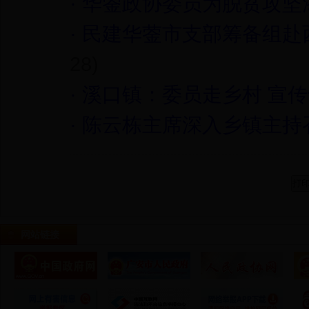
·
华蓥政协委员为脱贫攻坚
·
民建华蓥市支部筹备组赴
28)
·
溪口镇：委员走乡村 宣
·
陈云栋主席深入乡镇主持
网站链接