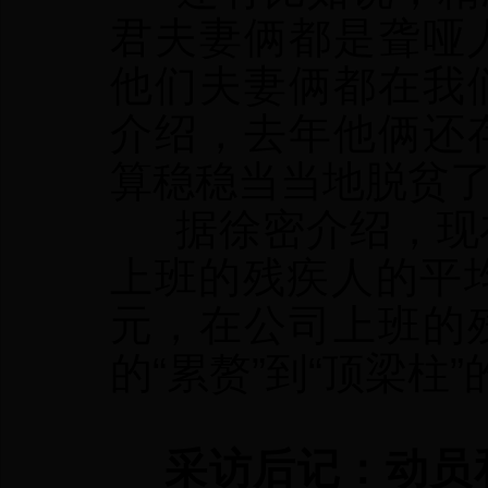
君夫妻俩都是聋哑
他们夫妻俩都在我
介绍，去年他俩还
算稳稳当当地脱贫了
据徐密介绍，现在
上班的残疾人的平均
元，在公司上班的
的“累赘”到“顶梁柱
采访后记：
动员