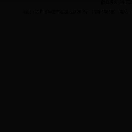
版权所有：中国
地址：四川省华蓥市红星西路260号 邮编:638699 电话：0826