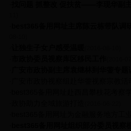
·
找问题 抓整改 促扶贫——李现华副
11)
·
best365备用网址主席陈云栋带队
08-10)
·
让独生子女户感受温暖
(2016-08-10)
·
市政协委员视察库区移民工作
(2016-07
·
广安市政协副主席袁继林到华蓥专题
·
广安市政协视察组赴华蓥视察宗教活
·
best365备用网址赴西昌攀枝花考察
·
政协助力全域旅游打造
(2016-06-22)
·
best365备用网址为金融服务地方工
·
best365备用网址组织部分委员视